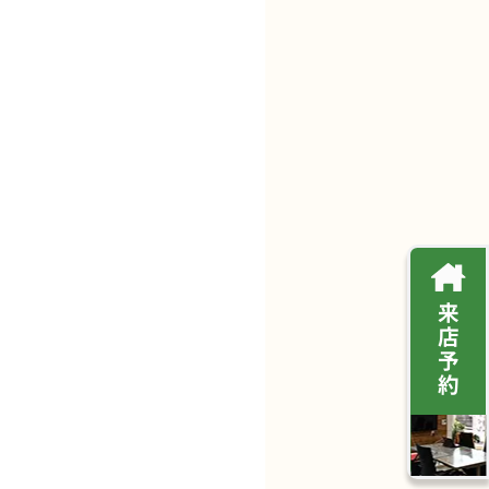
来
店
予
約