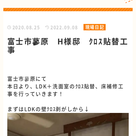
現場日記
2020.08.25
2022.09.08
富士市蓼原 H様邸 ｸﾛｽ貼替工
事
富士市蓼原にて
本日より、LDK＋洗面室のｸﾛｽ貼替、床補修工
事を行っていきます！
まずはLDKの壁ｸﾛｽ剥がしから↓