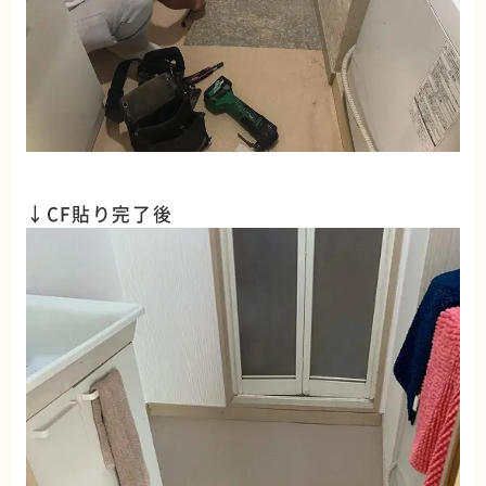
↓CF貼り完了後