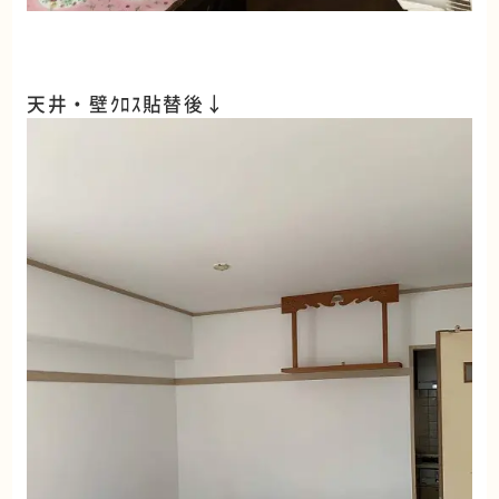
天井・壁ｸﾛｽ貼替後↓