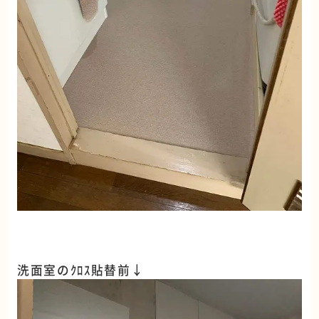
洗面室のｸﾛｽ貼替前↓