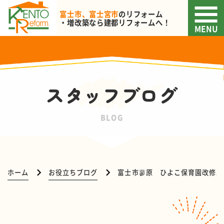
富士市、富士宮市
のリフォーム
・増改築なら
建都リフォームへ！
MENU
スタッフブログ
BLOG
ホーム
お役立ちブログ
富士市蓼原 ひよこ保育園改修工