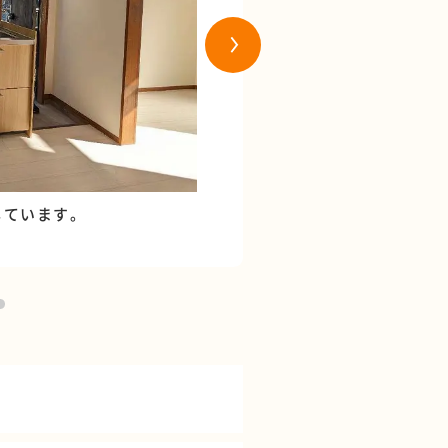
しています。
キッチンカウンター高さ85
し収納も大きく使いやすい