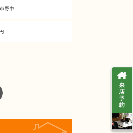
市野中
万円
来
店
予
約