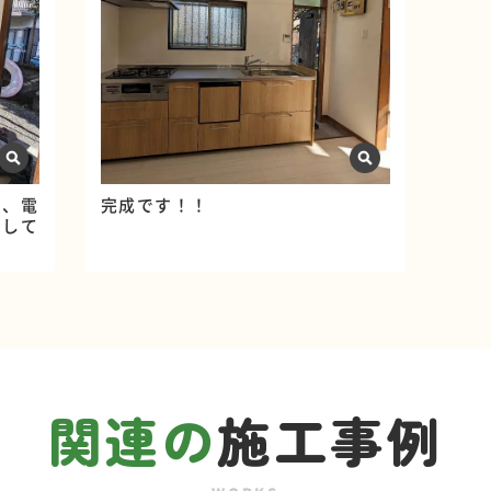
で、電
完成です！！
をして
関連の
施工事例