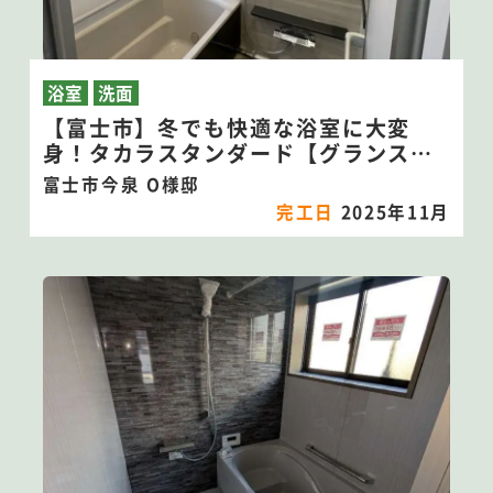
浴室
洗面
【富士市】冬でも快適な浴室に大変
身！タカラスタンダード【グランス
パ】にリフォーム！
富士市今泉 O様邸
完工日
2025年11月