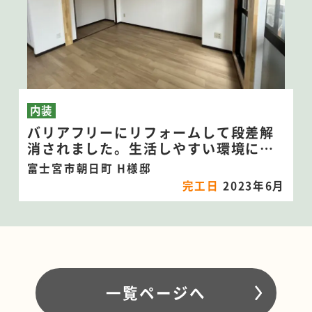
内装
バリアフリーにリフォームして段差解
消されました。生活しやすい環境にな
りました♪
富士宮市朝日町 H様邸
完工日
2023年6月
一覧ページへ