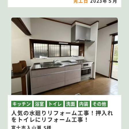
完工日
2023年５月
キッチン
浴室
トイレ
洗面
内装
その他
人気の水廻りリフォーム工事！押入れ
をトイレにリフォーム工事！
富士市入山瀬 S様