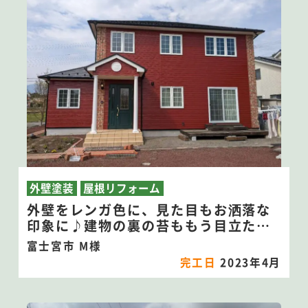
外壁塗装
屋根リフォーム
外壁をレンガ色に、見た目もお洒落な
印象に♪建物の裏の苔ももう目立たな
い！
富士宮市 M様
完工日
2023年4月