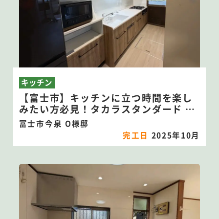
キッチン
【富士市】キッチンに立つ時間を楽し
みたい方必見！タカラスタンダード シ
ステムキッチン【リフィット】
富士市今泉 O様邸
完工日
2025年10月