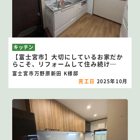
キッチン
【富士宮市】大切にしているお家だか
らこそ、リフォームして住み続け
る！！
富士宮市万野原新田 K様邸
完工日
2025年10月